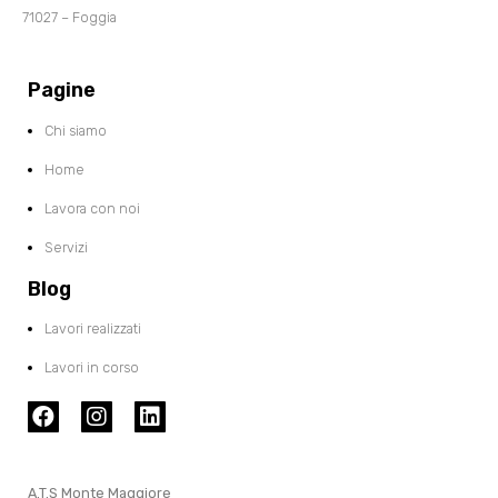
71027 – Foggia
Pagine
Chi siamo
Home
Lavora con noi
Servizi
Blog
Lavori realizzati
Lavori in corso
A.T.S Monte Maggiore